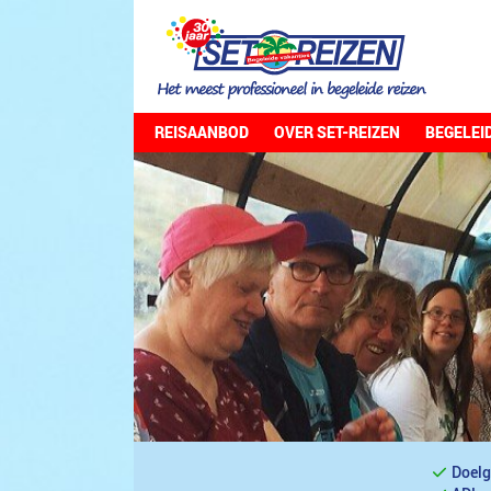
REISAANBOD
OVER SET-REIZEN
BEGELEI
Doelg