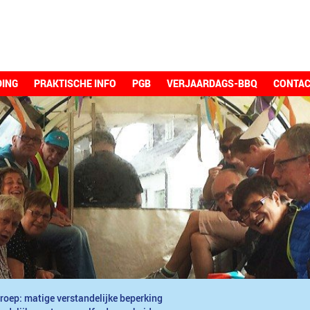
DING
PRAKTISCHE INFO
PGB
VERJAARDAGS-BBQ
CONTA
roep: matige verstandelijke beperking