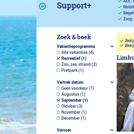
ADL: 
Support+
Mobil
Begel
Zorg:
Zoek & boek
Beki
Beki
Vakantieprogramma
Alle vakanties (4)
Limbu
Recreatief (1)
Zon, zee, strand (2)
Pretpark (1)
Vertrek datum
Geen voorkeur (7)
Augustus (1)
September (1)
Oktober (3)
November (1)
December (1)
Vervoer