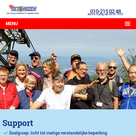
010-215 02 48
Ma t/m vrijdag van 09:30-16:30
MENU
Support
Doelgroep: licht tot matige verstandelijke beperking