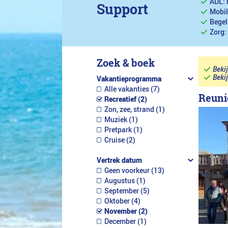
ADL: 
Support
Mobil
Begel
Zorg:
Zoek & boek
Beki
Beki
Vakantieprogramma
Alle vakanties (7)
Reuni
Recreatief (2)
Zon, zee, strand (1)
Muziek (1)
Pretpark (1)
Cruise (2)
Vertrek datum
Geen voorkeur (13)
Augustus (1)
September (5)
Oktober (4)
November (2)
December (1)