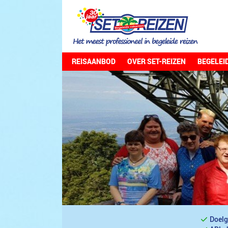
REISAANBOD
OVER SET-REIZEN
BEGELEI
Doelg