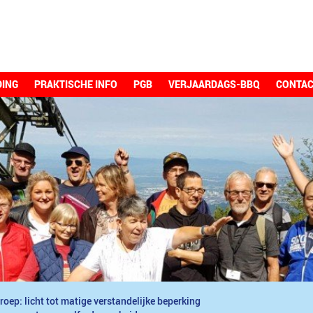
DING
PRAKTISCHE INFO
PGB
VERJAARDAGS-BBQ
CONTA
roep: licht tot matige verstandelijke beperking