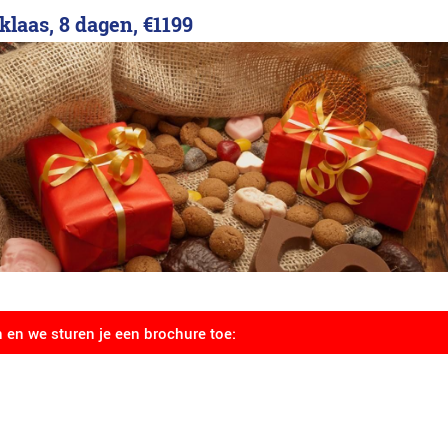
klaas, 8 dagen,
€1199
n en we sturen je een brochure toe: