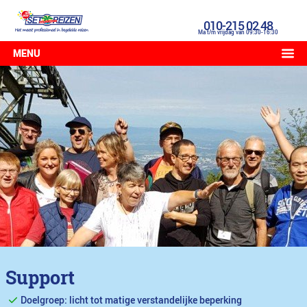
010-215 02 48
Ma t/m vrijdag van 09:30-16:30
MENU
Support
Doelgroep: licht tot matige verstandelijke beperking