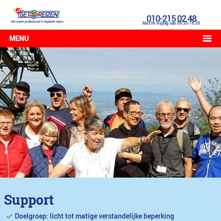
010-215 02 48
Ma t/m vrijdag van 09:30-16:30
MENU
Support
Doelgroep: licht tot matige verstandelijke beperking