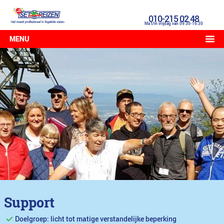
010-215 02 48
Ma t/m vrijdag van 09:30-16:30
MENU
Support
Doelgroep: licht tot matige verstandelijke beperking