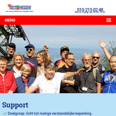
010-215 02 48
Ma t/m vrijdag van 09:30-16:30
MENU
Support
Doelgroep: licht tot matige verstandelijke beperking