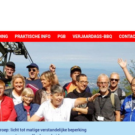
DING
PRAKTISCHE INFO
PGB
VERJAARDAGS-BBQ
CONTA
roep: licht tot matige verstandelijke beperking