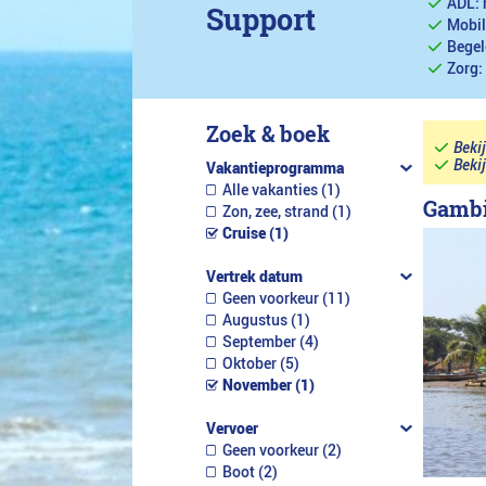
ADL: 
Support
Mobil
Begel
Zorg:
Zoek & boek
Beki
Beki
Vakantieprogramma
Alle vakanties (1)
Gambi
Zon, zee, strand (1)
Cruise (1)
Vertrek datum
Geen voorkeur (11)
Augustus (1)
September (4)
Oktober (5)
November (1)
Vervoer
Geen voorkeur (2)
Boot (2)