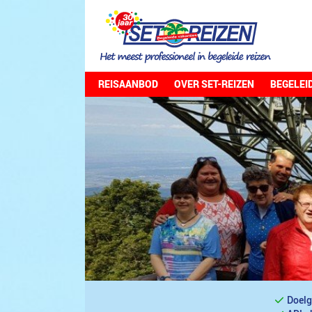
REISAANBOD
OVER SET-REIZEN
BEGELEI
Doelg