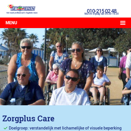
010-215 02 48
Ma t/m vrijdag van 09:30-16:30
MENU
Zorgplus Care
Doelgroep: verstandelijk met lichamelijke of visuele beperking