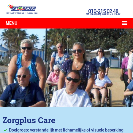
010-215 02 48
Ma t/m vrijdag van 09:30-16:30
MENU
Zorgplus Care
Doelgroep: verstandelijk met lichamelijke of visuele beperking