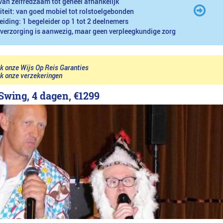
van zelfredzaam tot geheel afhankelijk
iteit: van goed mobiel tot rolstoelgebonden
eiding: 1 begeleider op 1 tot 2 deelnemers
 verzorging is aanwezig, maar geen verpleegkundige zorg
jk onze Wijs Op Reis Garanties
jk onze verzekeringen
Swing, 4 dagen,
€1299