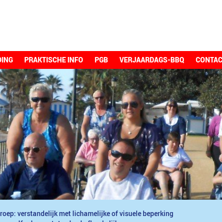
DING
PRAKTISCHE INFO
PGB
VERJAARDAGS-BBQ
CONTA
roep: verstandelijk met lichamelijke of visuele beperking