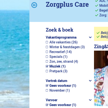
ADL: 
Zorgplus Care
Mobil
Begel
Zorg:
Zoek & boek
Beki
Beki
Vakantieprogramma
Alle vakanties (26)
Zing&
Winter & feestdagen (3)
Recreatief (14)
Specials (1)
Zon, zee, strand (4)
Muziek (1)
Pretpark (3)
Vertrek datum
Geen voorkeur (1)
November (1)
Vervoer
Geen voorkeur (1)