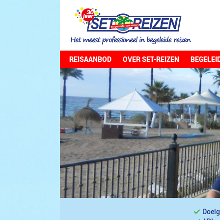
REISAANBOD
OVER SET-REIZEN
BEGELEI
Doelg