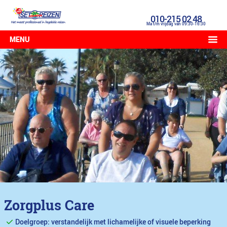
010-215 02 48
Ma t/m vrijdag van 09:30-16:30
MENU
Zorgplus Care
Doelgroep: verstandelijk met lichamelijke of visuele beperking