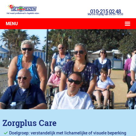
010-215 02 48
Ma t/m vrijdag van 09:30-16:30
MENU
Zorgplus Care
Doelgroep: verstandelijk met lichamelijke of visuele beperking