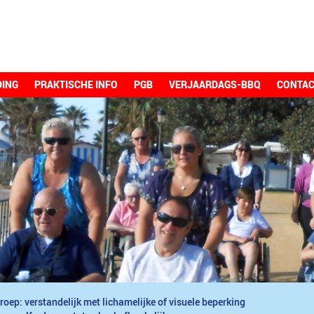
DING
PRAKTISCHE INFO
PGB
VERJAARDAGS-BBQ
CONTA
roep: verstandelijk met lichamelijke of visuele beperking