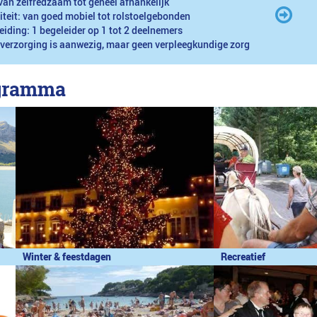
van zelfredzaam tot geheel afhankelijk
iteit: van goed mobiel tot rolstoelgebonden
eiding: 1 begeleider op 1 tot 2 deelnemers
 verzorging is aanwezig, maar geen verpleegkundige zorg
ogramma
Winter & feestdagen
Recreatief