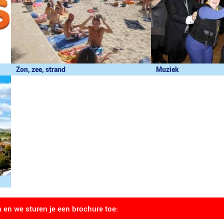
Zon, zee, strand
Muziek
n en we sturen je een brochure toe: