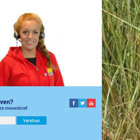
jven?
nze nieuwsbrief