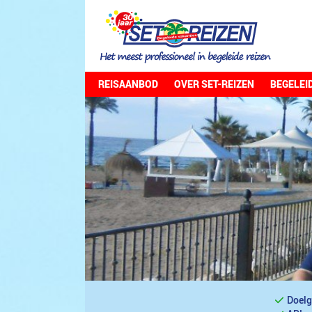
REISAANBOD
OVER SET-REIZEN
BEGELEI
Doelg