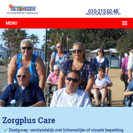
010-215 02 48
Ma t/m vrijdag van 09:30-16:30
MENU
Zorgplus Care
Doelgroep: verstandelijk met lichamelijke of visuele beperking