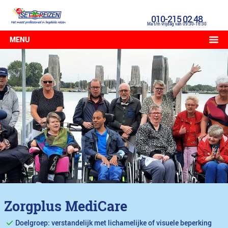
010-215 02 48
Ma t/m vrijdag van 09:30-16:30
MENU
Zorgplus MediCare
Doelgroep: verstandelijk met lichamelijke of visuele beperking