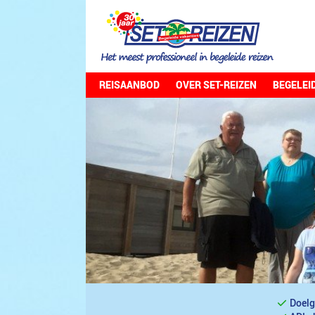
REISAANBOD
OVER SET-REIZEN
BEGELEI
Doelg