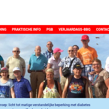
DING
PRAKTISCHE INFO
PGB
VERJAARDAGS-BBQ
CONTA
roep: licht tot matige verstandelijke beperking met diabetes