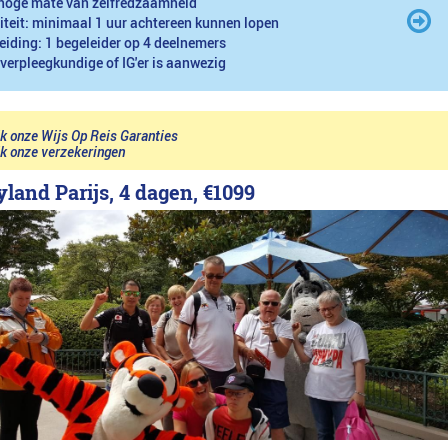
hoge mate van zelfredzaamheid
iteit: minimaal 1 uur achtereen kunnen lopen
eiding: 1 begeleider op 4 deelnemers
 verpleegkundige of IG'er is aanwezig
jk onze Wijs Op Reis Garanties
jk onze verzekeringen
land Parijs, 4 dagen,
€1099