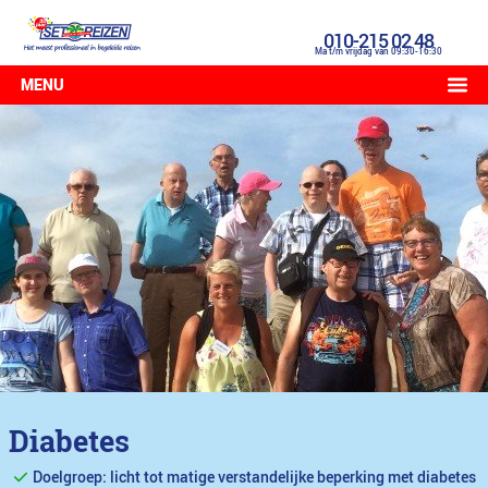
010-215 02 48
Ma t/m vrijdag van 09:30-16:30
MENU
Diabetes
Doelgroep: licht tot matige verstandelijke beperking met diabetes