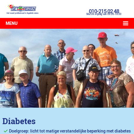
010-215 02 48
Ma t/m vrijdag van 09:30-16:30
MENU
Diabetes
Doelgroep: licht tot matige verstandelijke beperking met diabetes