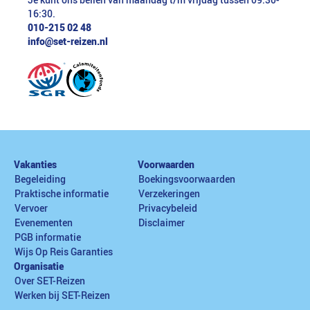
Je kunt ons bellen van maandag t/m vrijdag tussen 09:30-
16:30.
010-215 02 48
info@set-reizen.nl
Vakanties
Voorwaarden
Begeleiding
Boekingsvoorwaarden
Praktische informatie
Verzekeringen
Vervoer
Privacybeleid
Evenementen
Disclaimer
PGB informatie
Wijs Op Reis Garanties
Organisatie
Over SET-Reizen
Werken bij SET-Reizen