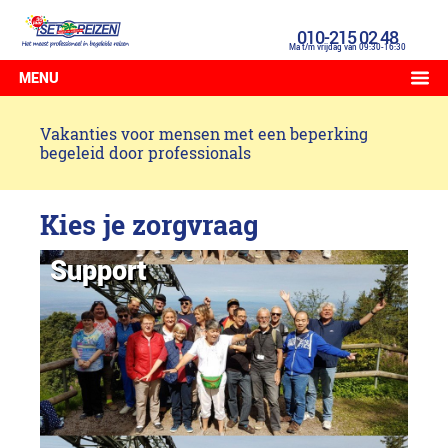
010-215 02 48
Ma t/m vrijdag van 09:30-16:30
MENU
Vakanties voor mensen met een beperking
begeleid door professionals
Kies je zorgvraag
Support