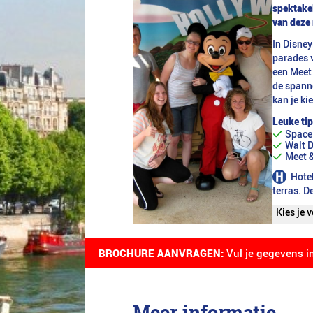
spektake
van deze 
In Disney
parades v
een Meet 
de spanne
kan je ki
Leuke tip
Space
Walt D
Meet &
Hotel
terras. D
Kies je 
maandag
maandag
BROCHURE AANVRAGEN:
Vul je gegevens i
Meer informatie