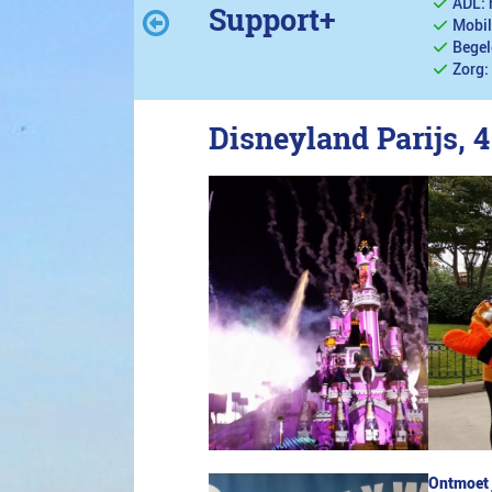
ADL: 
Support+
Mobil
Begel
Zorg:
Disneyland Parijs, 
Ontmoet 