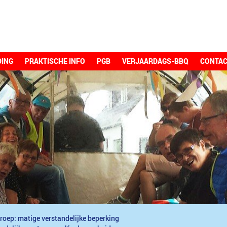
DING
PRAKTISCHE INFO
PGB
VERJAARDAGS-BBQ
CONTA
roep: matige verstandelijke beperking