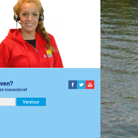
jven?
nze nieuwsbrief