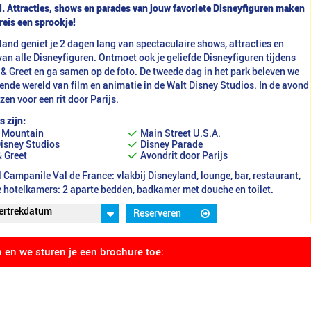
l. Attracties, shows en parades van jouw favoriete Disneyﬁguren maken
reis een sprookje!
land geniet je 2 dagen lang van spectaculaire shows, attracties en
an alle Disneyfiguren. Ontmoet ook je geliefde Disneyfiguren tijdens
& Greet en ga samen op de foto. De tweede dag in het park beleven we
nde wereld van film en animatie in de Walt Disney Studios. In de avond
ezen voor een rit door Parijs.
s zijn:
 Mountain
Main Street U.S.A.
isney Studios
Disney Parade
 Greet
Avondrit door Parijs
 Campanile Val de France: vlakbij Disneyland, lounge, bar, restaurant,
e hotelkamers: 2 aparte bedden, badkamer met douche en toilet.
vertrekdatum
Reserveren
 17 augustus 2026
 7 december 2026
n en we sturen je een brochure toe: