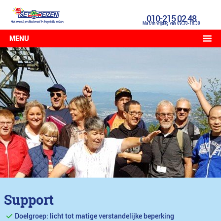
010-215 02 48
Ma t/m vrijdag van 09:30-16:30
MENU
Support
Doelgroep: licht tot matige verstandelijke beperking