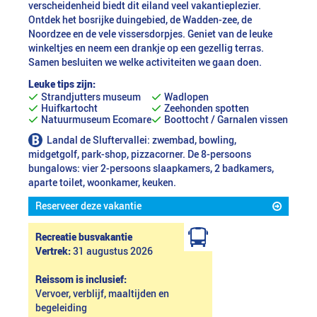
verscheidenheid biedt dit eiland veel vakantieplezier.
Ontdek het bosrijke duingebied, de Wadden-zee, de
Noordzee en de vele vissersdorpjes. Geniet van de leuke
winkeltjes en neem een drankje op een gezellig terras.
Samen besluiten we welke activiteiten we gaan doen.
Leuke tips zijn:
Strandjutters museum
Wadlopen
Huifkartocht
Zeehonden spotten
Natuurmuseum Ecomare
Boottocht / Garnalen vissen
Landal de Sluftervallei: zwembad, bowling,
midgetgolf, park-shop, pizzacorner. De 8-persoons
bungalows: vier 2-persoons slaapkamers, 2 badkamers,
aparte toilet, woonkamer, keuken.
Reserveer deze vakantie
Recreatie busvakantie
Vertrek:
31 augustus 2026
Reissom is inclusief:
Vervoer, verblijf, maaltijden en
begeleiding