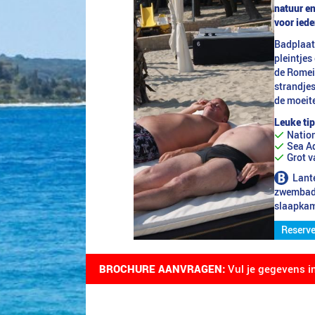
natuur e
voor iede
Badplaats
pleintjes
de Romei
strandjes
de moeit
Leuke tip
Nation
Sea A
Grot v
Lant
zwembad/
slaapkam
Reserve
BROCHURE AANVRAGEN:
Vul je gegevens i