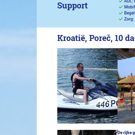
ADL: 
Support
Mobil
Begel
Zorg:
Kroatië, Poreč, 10 d
De rijke 