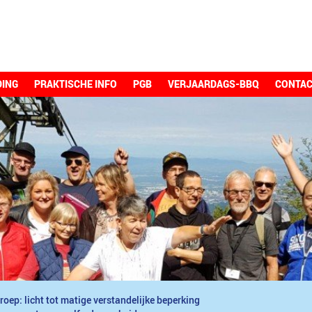
DING
PRAKTISCHE INFO
PGB
VERJAARDAGS-BBQ
CONTA
roep: licht tot matige verstandelijke beperking