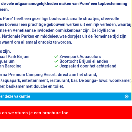
n de vele uitgaansmogelijkheden maken van Poreč een topbestemming
reen.
 Poreč heeft een gezellige boulevard, smalle straatjes, sfeervolle
 en bovenal een prachtige gebouwen werken uit een rijk verleden, waarbij
nse en Venetiaanse invloeden onmiskenbaar zijn. De idyllische
, Nationale Parken en middeleeuwse dorpjes uit de Romeinse tijd zijn
e waard om allemaal ontdekt te worden.
s zijn:
aal Park Brijuni
Zwempark Aquacolors
quarium
Boottocht Brijuni eilanden
an Baredine
Jeepsafari door het achterland
erna Premium Camping Resort: direct aan het strand,
aquapark, entertainment, restaurant, bar. De bunga- lows: woonkamer,
er, badkamer met douche en toilet.
er deze vakantie
n en we sturen je een brochure toe: