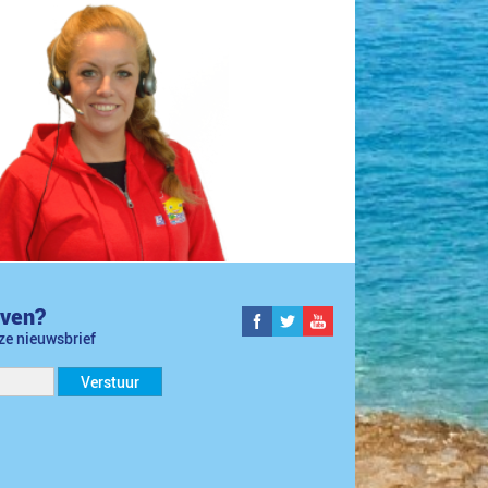
jven?
nze nieuwsbrief