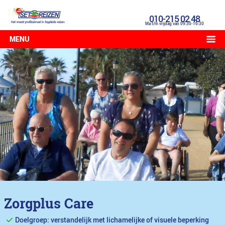
010-215 02 48
Ma t/m vrijdag van 09:30-16:30
MENU
Zorgplus Care
Doelgroep: verstandelijk met lichamelijke of visuele beperking