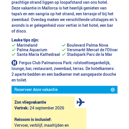
prachtige strand liggen op loopafstand van ons hotel.
Deze vakantie in Mallorca is het heerlijk genieten van
tapa's en een sangria op het strand, een terrasje of bij het
zwembad. Overdag maken we verschillende uitstapjes en ‘s
avonds is er gelegenheid voor vertier in het hotel, een bar
of disco.
Leuke tips zijn:
Marineland
Boulevard Palma Nova
Palma Aquarium
Versmarkt Mercat de l'Olivar
Santa Maria Kathedraal
Stadspark Parc de la Mar
Fergus Club Palmanova Park: rolstoeltoegankelijk,
lounge, bar, restaurant, zwembad, terras. De hotelkamers:
2 aparte bedden en een badkamer met aangepaste douche
en toilet.
Reserveer deze vakantie
Zon vliegvakantie
Vertrek:
24 september 2026
Reissom is inclusief:
Vervoer, verblijf, maaltijden en