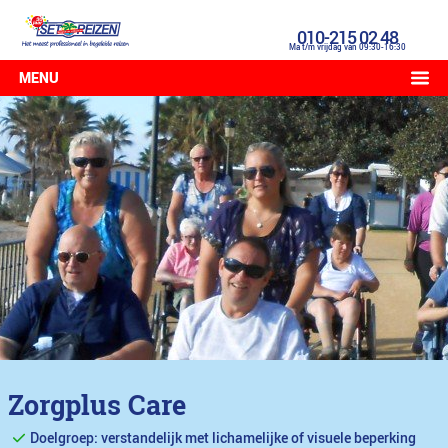
010-215 02 48
Ma t/m vrijdag van 09:30-16:30
MENU
Zorgplus Care
Doelgroep: verstandelijk met lichamelijke of visuele beperking