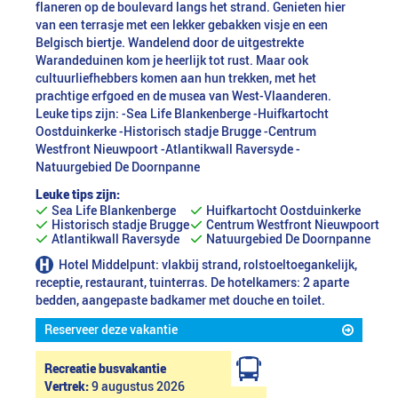
flaneren op de boulevard langs het strand. Genieten hier
van een terrasje met een lekker gebakken visje en een
Belgisch biertje. Wandelend door de uitgestrekte
Warandeduinen kom je heerlijk tot rust. Maar ook
cultuurliefhebbers komen aan hun trekken, met het
prachtige erfgoed en de musea van West-Vlaanderen.
Leuke tips zijn: -Sea Life Blankenberge -Huifkartocht
Oostduinkerke -Historisch stadje Brugge -Centrum
Westfront Nieuwpoort -Atlantikwall Raversyde -
Natuurgebied De Doornpanne
Leuke tips zijn:
Sea Life Blankenberge
Huifkartocht Oostduinkerke
Historisch stadje Brugge
Centrum Westfront Nieuwpoort
Atlantikwall Raversyde
Natuurgebied De Doornpanne
Hotel Middelpunt: vlakbij strand, rolstoeltoegankelijk,
receptie, restaurant, tuinterras. De hotelkamers: 2 aparte
bedden, aangepaste badkamer met douche en toilet.
Reserveer deze vakantie
Recreatie busvakantie
Vertrek:
9 augustus 2026