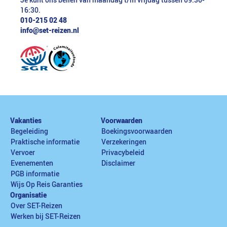
Je kunt ons bellen van maandag t/m vrijdag tussen 09:30-
16:30.
010-215 02 48
info@set-reizen.nl
Vakanties
Voorwaarden
Begeleiding
Boekingsvoorwaarden
Praktische informatie
Verzekeringen
Vervoer
Privacybeleid
Evenementen
Disclaimer
PGB informatie
Wijs Op Reis Garanties
Organisatie
Over SET-Reizen
Werken bij SET-Reizen