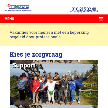
010-215 02 48
Ma t/m vrijdag van 09:30-16:30
MENU
Vakanties voor mensen met een beperking
begeleid door professionals
Kies je zorgvraag
Support