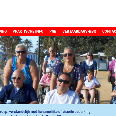
DING
PRAKTISCHE INFO
PGB
VERJAARDAGS-BBQ
CONTA
roep: verstandelijk met lichamelijke of visuele beperking