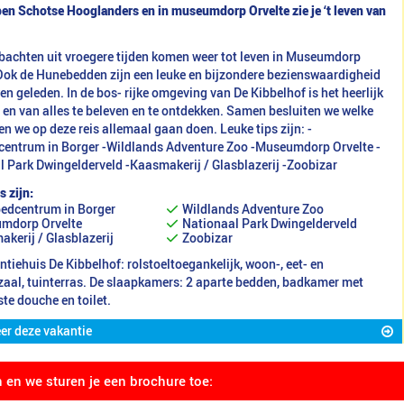
pen Schotse Hooglanders en in museumdorp Orvelte zie je ‘t leven van
achten uit vroegere tijden komen weer tot leven in Museumdorp
 Ook de Hunebedden zijn een leuke en bijzondere bezienswaardigheid
n geleden. In de bos- rijke omgeving van De Kibbelhof is het heerlijk
 en van alles te beleven en te ontdekken. Samen besluiten we welke
ten we op deze reis allemaal gaan doen. Leuke tips zijn: -
entrum in Borger -Wildlands Adventure Zoo -Museumdorp Orvelte -
l Park Dwingelderveld -Kaasmakerij / Glasblazerij -Zoobizar
s zijn:
edcentrum in Borger
Wildlands Adventure Zoo
mdorp Orvelte
Nationaal Park Dwingelderveld
kerij / Glasblazerij
Zoobizar
tiehuis De Kibbelhof: rolstoeltoegankelijk, woon-, eet- en
zaal, tuinterras. De slaapkamers: 2 aparte bedden, badkamer met
te douche en toilet.
er deze vakantie
n en we sturen je een brochure toe: