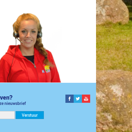
jven?
nze nieuwsbrief