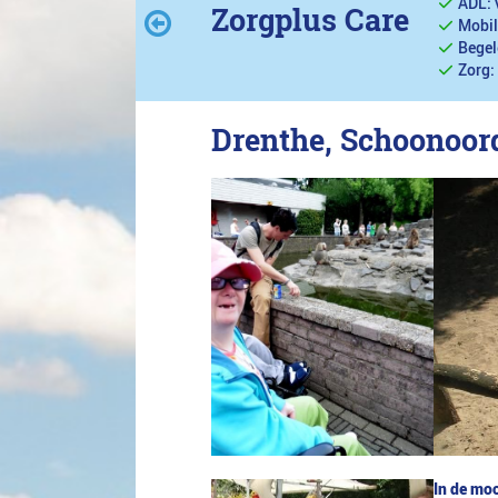
ADL: 
Zorgplus Care
Mobil
Begel
Zorg:
Drenthe, Schoonoor
In de moo