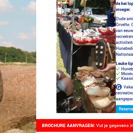
de hei lo
vroeger.
Oude amb
Orvelte.
van eeuwe
recreëren
activitei
Hunebedc
Nationaa
Leuke tip
Huneb
Museu
Kaasma
Vakan
recreatie
aangepas
Reserve
BROCHURE AANVRAGEN:
Vul je gegevens i