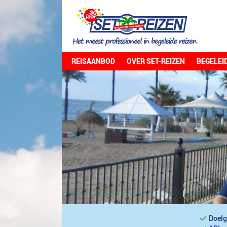
REISAANBOD
OVER SET-REIZEN
BEGELEI
Doelg