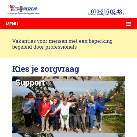
010-215 02 48
Ma t/m vrijdag van 09:30-16:30
MENU
Vakanties voor mensen met een beperking
begeleid door professionals
Kies je zorgvraag
Support