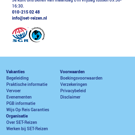
Je kunt ons bellen van maandag t/m vrijdag tussen 09:30-
16:30.
010-215 02 48
info@set-reizen.nl
Vakanties
Voorwaarden
Begeleiding
Boekingsvoorwaarden
Praktische informatie
Verzekeringen
Vervoer
Privacybeleid
Evenementen
Disclaimer
PGB informatie
Wijs Op Reis Garanties
Organisatie
Over SET-Reizen
Werken bij SET-Reizen