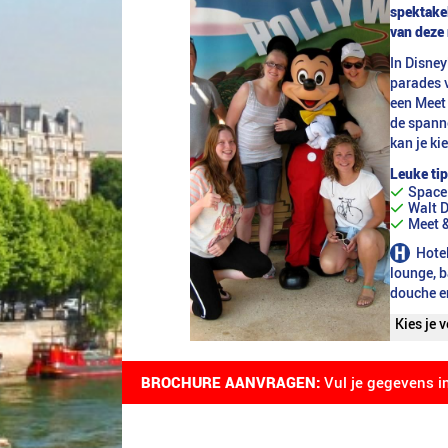
spektake
van deze 
In Disney
parades v
een Meet 
de spanne
kan je ki
Leuke tip
Space
Walt D
Meet &
Hotel
lounge, b
douche en
Kies je 
maandag
maandag
BROCHURE AANVRAGEN:
Vul je gegevens i