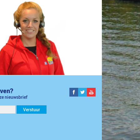
jven?
nze nieuwsbrief