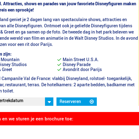
l. Attracties, shows en parades van jouw favoriete Disneyﬁguren maken
reis een sprookje!
land geniet je 2 dagen lang van spectaculaire shows, attracties en
an alle Disneyfiguren. Ontmoet ook je geliefde Disneyfiguren tijdens
& Greet en ga samen op de foto. De tweede dag in het park beleven we
nde wereld van film en animatie in de Walt Disney Studios. In de avond
ezen voor een rit door Parijs.
s zijn:
 Mountain
Main Street U.S.A.
isney Studios
Disney Parade
 Greet
Avondrit door Parijs
 Campanile Val de France: vlakbij Disneyland, rolstoel- toegankelijk,
ar, restaurant, terras. De hotelkamers: 2 aparte bedden, badkamer met
 toilet.
vertrekdatum
Reserveren
 17 augustus 2026
 7 december 2026
n en we sturen je een brochure toe: