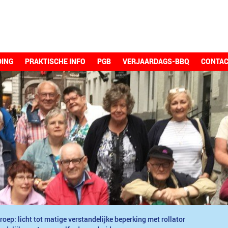
DING
PRAKTISCHE INFO
PGB
VERJAARDAGS-BBQ
CONTA
roep: licht tot matige verstandelijke beperking met rollator